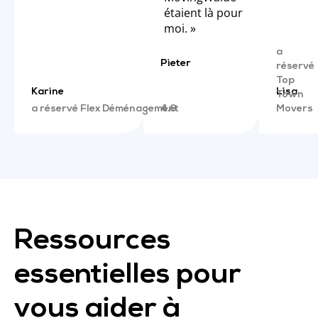
étaient là pour
moi. »
Pieter
a
réservé
Top
Karine
Lisa
Town
a réservé Flex Déménagement
4.8
Movers
Ressources
essentielles pour