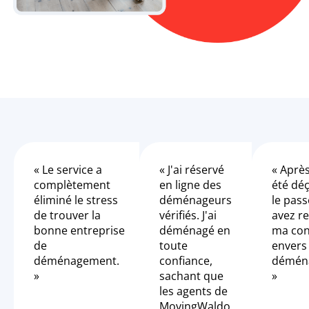
« Le service a
« J'ai réservé
« Après
complètement
en ligne des
été dé
éliminé le stress
déménageurs
le pass
de trouver la
vérifiés. J'ai
avez r
bonne entreprise
déménagé en
ma con
de
toute
envers 
déménagement.
confiance,
démén
»
sachant que
»
les agents de
MovingWaldo