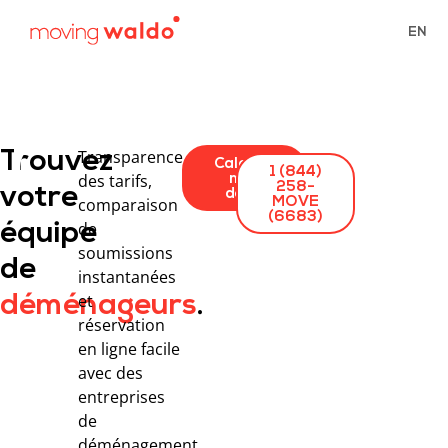
EN
Transparence
Trouvez
Calculer
1 (844)
des tarifs,
mes
258-
votre
devis
comparaison
MOVE
(6683)
de
équipe
soumissions
de
instantanées
et
déménageurs
.
réservation
en ligne facile
avec des
entreprises
de
déménagement