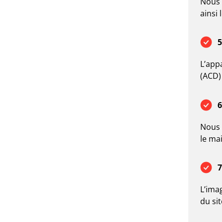
Nous 
ainsi 
5
L’app
(ACD) 
6
Nous 
le ma
7
L’imag
du si