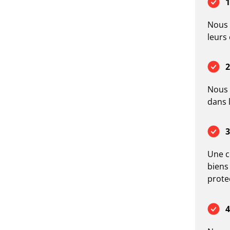
1
Nous 
leurs
2
Nous 
dans 
3
Une c
biens
prote
4