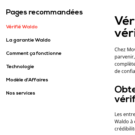
Vér
Vérifié Waldo
vér
La garantie Waldo
Chez Mov
Comment ça fonctionne
parvenir
complète
Technologie
de confia
Modèle d’Affaires
Obte
Nos services
véri
Les entr
Waldo à c
crédibili