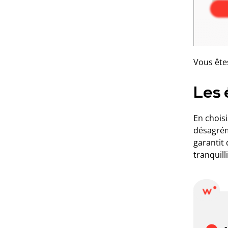
Vous ête
Les 
En choisi
désagrém
garantit 
tranquilli