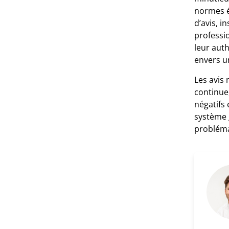
normes é
d’avis, i
professio
leur aut
envers un
Les avis 
continue,
négatifs
système 
probléma