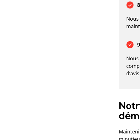
8
Nous 
maint
9
Nous 
compr
d’avi
Notr
démé
Mainteni
minutieus