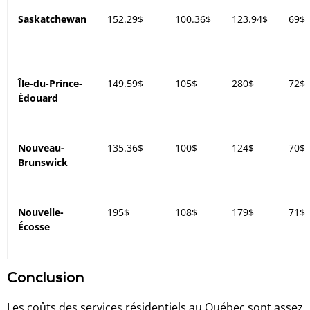
Saskatchewan
152.29$
100.36$
123.94$
69$
Île-du-Prince-
149.59$
105$
280$
72$
Édouard
Nouveau-
135.36$
100$
124$
70$
Brunswick
Nouvelle-
195$
108$
179$
71$
Écosse
Conclusion
Les coûts des services résidentiels au Québec sont assez