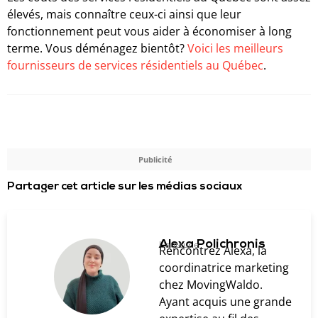
élevés, mais connaître ceux-ci ainsi que leur
fonctionnement peut vous aider à économiser à long
terme. Vous déménagez bientôt?
Voici les meilleurs
fournisseurs de services résidentiels au Québec
.
Publicité
Partager cet article sur les médias sociaux
Alexa Polichronis
L'auteur.e
Rencontrez Alexa, la
coordinatrice marketing
chez MovingWaldo.
Ayant acquis une grande