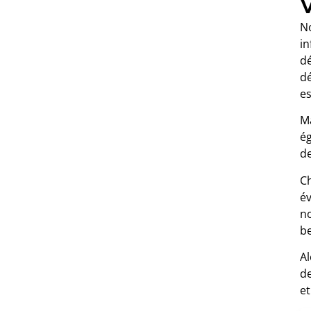
N
i
dé
dé
e
M
ég
de
C
év
no
b
Al
de
et