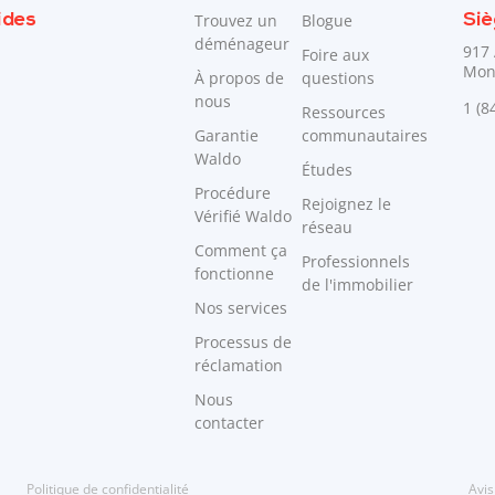
ides
Trouvez un
Blogue
Siè
déménageur
917 
Foire aux
Mon
À propos de
questions
nous
1 (8
Ressources
Garantie
communautaires
Waldo
Études
Procédure
Rejoignez le
Vérifié Waldo
réseau
Comment ça
Professionnels
fonctionne
de l'immobilier
Nos services
Processus de
réclamation
Nous
contacter
Politique de confidentialité
Avis