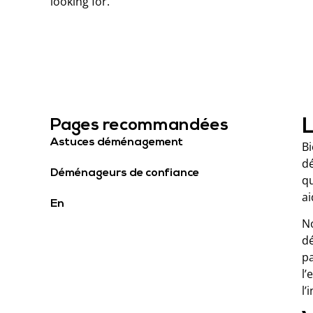
looking for.
Pages recommandées
Astuces déménagement
Bi
dé
Déménageurs de confiance
qu
ai
En
No
d
pa
l’
l’