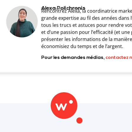
Alexa Polichronis
Responsable du contenu
Rencontrez Alexa, la coordinatrice mark
grande expertise au fil des années dans
tous les trucs et astuces pour rendre vo
et d’une passion pour l’efficacité (et une
présenter les informations de la manière l
économisiez du temps et de l’argent.
Pour les demandes médias,
contactez 