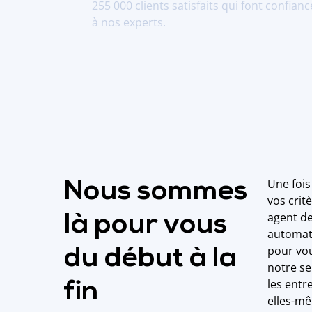
255 000 clients satisfaits qui font confianc
à nos experts.
Une fois
Nous sommes
vos cri
agent de
là pour vous
automati
pour vou
du début à la
notre se
les ent
fin
elles-m