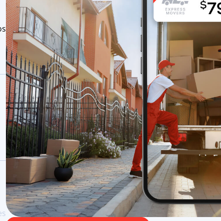
os
es