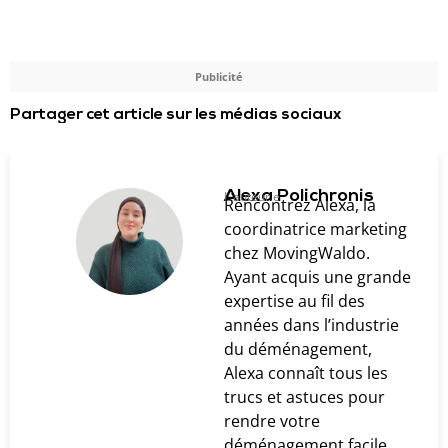
Publicité
Partager cet article sur les médias sociaux
Alexa Polichronis
L'auteur.e
Rencontrez Alexa, la
coordinatrice marketing
chez MovingWaldo.
Ayant acquis une grande
expertise au fil des
années dans l’industrie
du déménagement,
Alexa connaît tous les
trucs et astuces pour
rendre votre
déménagement facile.